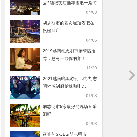
去?酒吧夜店推荐酒吧一条街
满足你
04/03
胡志明市的西贡屋顶酒吧在
帆船酒店
04/06
2019越南胡志明市按摩店推
荐，总有一款你的菜！
11/29
2021越南暗黑游玩儿法-胡志
明性感制服越妹咖啡DJ
01/03
胡志明市5家最好的现场音乐
酒吧
04/06
夜光的SkyBar胡志明市