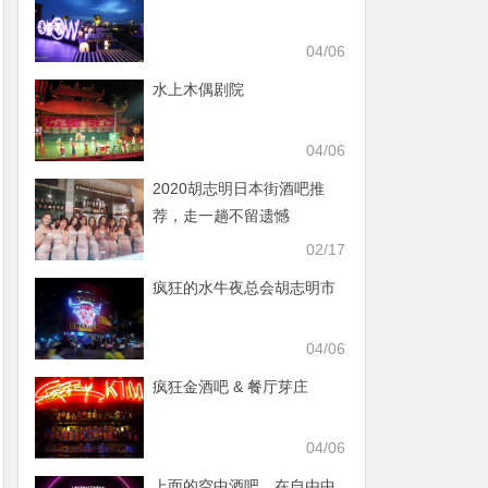
04/06
水上木偶剧院
04/06
2020胡志明日本街酒吧推
荐，走一趟不留遗憾
02/17
疯狂的水牛夜总会胡志明市
04/06
疯狂金酒吧 & 餐厅芽庄
04/06
上面的空中酒吧，在自由中