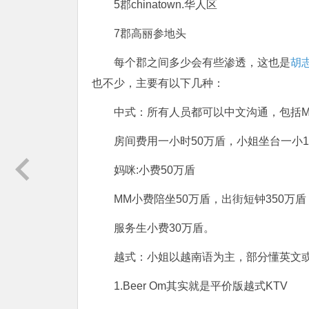
5郡chinatown.华人区
7郡高丽参地头
每个郡之间多少会有些渗透，这也是
胡
也不少，主要有以下几种：
中式：所有人员都可以中文沟通，包括M
房间费用一小时50万盾，小姐坐台一小18
妈咪:小费50万盾
MM小费陪坐50万盾，出街短钟350万
服务生小费30万盾。
越式：小姐以越南语为主，部分懂英文
1.Beer Om其实就是平价版越式KTV