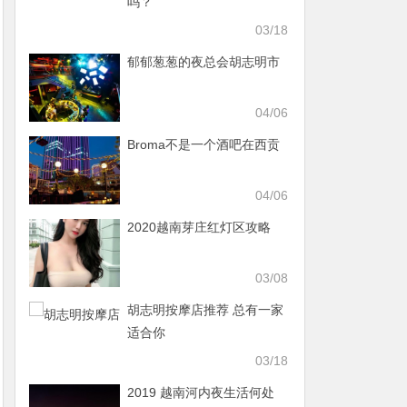
吗？
03/18
郁郁葱葱的夜总会胡志明市
04/06
Broma不是一个酒吧在西贡
04/06
2020越南芽庄红灯区攻略
03/08
胡志明按摩店推荐 总有一家
适合你
03/18
2019 越南河内夜生活何处