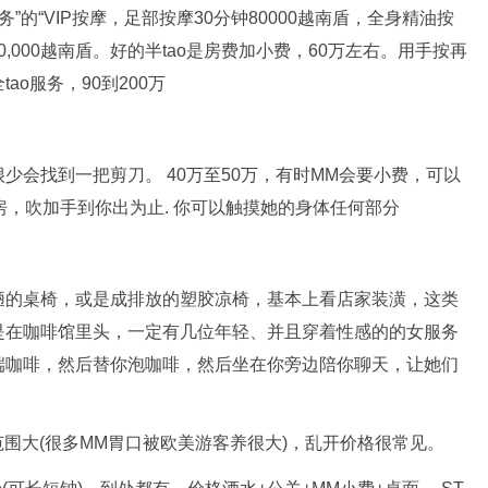
”的“VIP按摩，足部按摩30分钟80000越南盾，全身精油按
0,000越南盾。好的半tao是房费加小费，60万左右。用手按再
o服务，90到200万
少会找到一把剪刀。 40万至50万，有时MM会要小费，可以
房，吹加手到你出为止. 你可以触摸她的身体任何部分
陋的桌椅，或是成排放的塑胶凉椅，基本上看店家装潢，这类
是在咖啡馆里头，一定有几位年轻、并且穿着性感的的女服务
端咖啡，然后替你泡咖啡，然后坐在你旁边陪你聊天，让她们
价格范围大(很多MM胃口被欧美游客养很大)，乱开价格很常见。