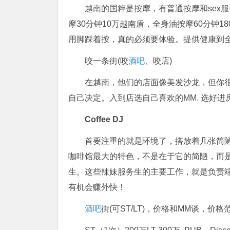
越南的国粹是按摩，有普通按摩和sex服务
摩30分钟10万越南盾，全身油按摩60分钟18
用脚踩着按，真的必须要体验。提供健康到全ta
咬一条街(咬
酒吧
、咬店)
在越南，他们的店面像美发沙龙，但你很
自己决定。入到店选自己喜欢的MM. 选好进
Coffee DJ
首要注重的就是环境了，搭放着几张简
咖啡馆最大的特色，不是在于它的简陋，而
生。这些辣妹服务生的主要工作，就是负责
有机会赚外快！
酒吧
街(可ST/LT)，价格和MM谈，