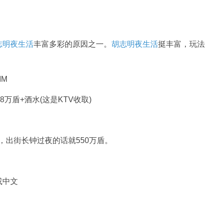
志明夜生活
丰富多彩的原因之一。
胡志明夜生活
挺丰富，玩法
M
万盾+酒水(这是KTV收取)
盾，出街长钟过夜的话就550万盾。
或中文