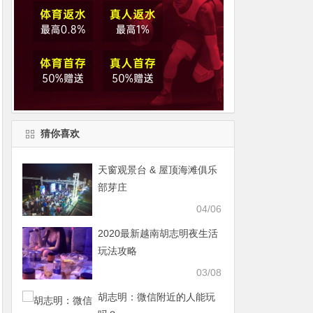
猜你喜欢
天窗观景台 & 屋顶海滩俱乐
部芽庄
04/06
2020最新越南胡志明夜生活
玩法攻略
03/08
胡志明：微信附近的人能玩