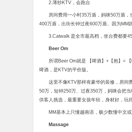
2.薄纱KTV，会跑台
房间费用一小时35万盾，妈咪50万盾，
400万盾，出街长钟过夜600万盾。因为M
3.Catwalk 是全市最高档，坐台费都要
Beer Om
所谓Beer Om就是 【啤酒】+【抱
啤酒，是KTV的平价版。
这里不像KTV那样有豪华的装修，房间费
50万，短钟250万、过夜350万，妈咪会
供客人挑选，最重要女孩年轻，身材好，玩
MM基本上只懂越南语，极少数懂中文
Massage