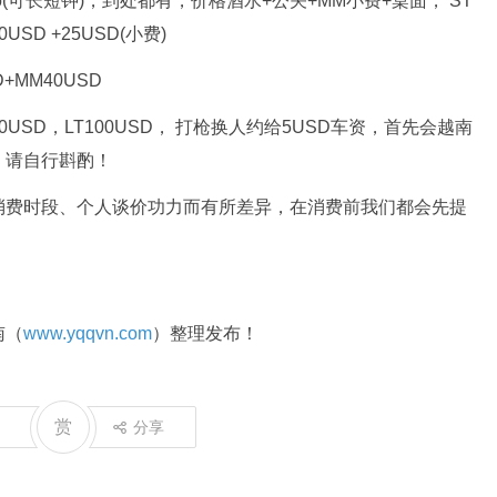
Disco(可长短钟)，到处都有，价格酒水+公关+MM小费+桌面， ST
0USD +25USD(小费)
+MM40USD
T50USD，LT100USD， 打枪换人约给5USD车资，首先会越南
，请自行斟酌！
消费时段、个人谈价功力而有所差异，在消费前我们都会先提
南（
www.yqqvn.com
）整理发布！
赏
分享