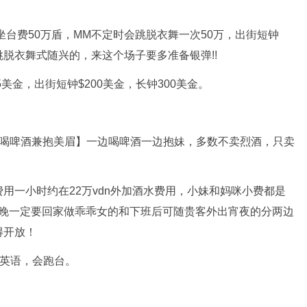
坐台费50万盾，MM不定时会跳脱衣舞一次50万，出街短钟
M跳脱衣舞式随兴的，来这个场子要多准备银弹!!
45美金，出街短钟$200美金，长钟300美金。
】= 【喝啤酒兼抱美眉】一边喝啤酒一边抱妹，多数不卖烈酒，只卖
用一小时约在22万vdn外加酒水费用，小妹和妈咪小费都是
把当晚一定要回家做乖乖女的和下班后可随贵客外出宵夜的分两边
得开放！
或英语，会跑台。