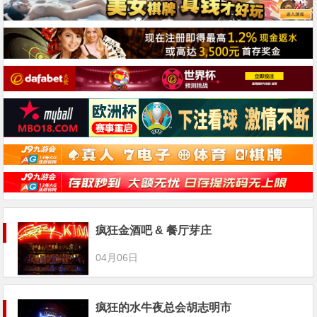
疯狂金酒吧 & 餐厅芽庄
04月06日
疯狂的水牛夜总会胡志明市