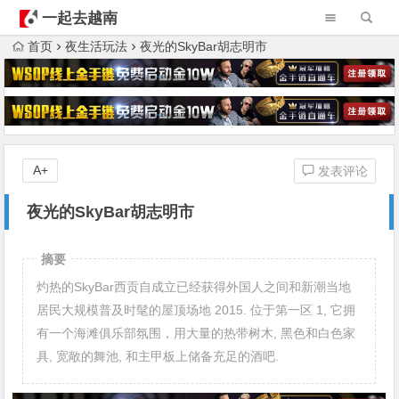
一起去越南
首页
夜生活玩法
夜光的SkyBar胡志明市
A+
发表评论
夜光的SkyBar胡志明市
摘要
灼热的SkyBar西贡自成立已经获得外国人之间和新潮当地
居民大规模普及时髦的屋顶场地 2015. 位于第一区 1, 它拥
有一个海滩俱乐部氛围，用大量的热带树木, 黑色和白色家
具, 宽敞的舞池, 和主甲板上储备充足的酒吧.