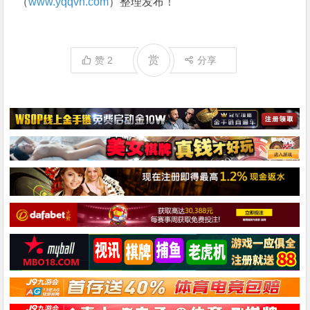
（
www.yqqvn.com
）整理发布！
赏
赞
2
分享