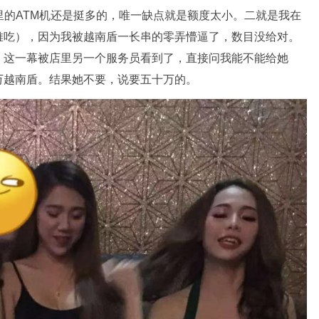
里的ATM机还是挺多的，唯一缺点就是额度太小。二就是我在
难吃），因为我被越南盾一长串的零弄懵逼了，数目没给对。
，这一幕被店里另一个服务员看到了，直接问我能不能给她
万越南盾。结果她不要，说要五十万的。