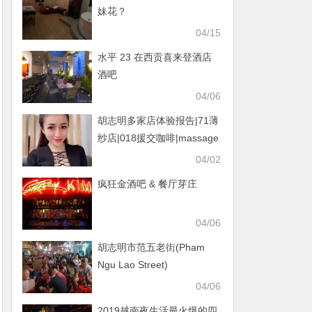
妹花？
04/15
水平 23 在西贡喜来登酒店
酒吧
04/06
胡志明多家店体验报告|71薄
纱店|018援交咖啡|massage
zeus口爆|cat walk猫街|233
04/02
beer om|Pak口爆|35 beer
疯狂金酒吧 & 餐厅芽庄
om|韩k
04/06
胡志明市范五老街(Pham
Ngu Lao Street)
04/06
2019越南夜生活最火爆的四