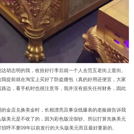
到达胡志明的我，收拾好行李后就一个人去范五老街上逛街。
的我提前就在淘宝上买好了防盗腰包（真的好用还便宜，大家
离路边，看手机时也很注意等，我并没有损失任何财务，因此
明的金店兑换美金时，长相漂亮且事业线爆表的老板娘告诉我
头版美元是不收了的，因为彩色版没假钞。所以打算先换美元
招呼不要09年以前发行的大头版美元而且最好要新的。