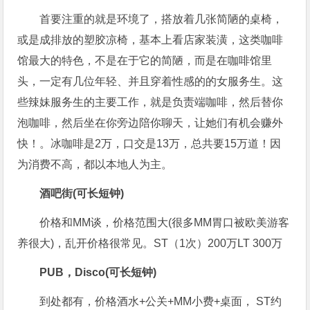
首要注重的就是环境了，搭放着几张简陋的桌椅，
或是成排放的塑胶凉椅，基本上看店家装潢，这类咖啡
馆最大的特色，不是在于它的简陋，而是在咖啡馆里
头，一定有几位年轻、并且穿着性感的的女服务生。这
些辣妹服务生的主要工作，就是负责端咖啡，然后替你
泡咖啡，然后坐在你旁边陪你聊天，让她们有机会赚外
快！。冰咖啡是2万，口交是13万，总共要15万道！因
为消费不高，都以本地人为主。
酒吧街(可长短钟)
价格和MM谈，价格范围大(很多MM胃口被欧美游客
养很大)，乱开价格很常见。ST（1次）200万LT 300万
PUB，Disco(可长短钟)
到处都有，价格酒水+公关+MM小费+桌面， ST约