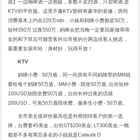
眉】一边喝啤酒一边抱妹，多数不卖烈酒，只卖啤酒.是
KTV的平价版。这里不像KTV那样有豪华的装修，房间
消费基本上约在220万vdn，小妹和妈咪小费都是50万，
短钟350万 过夜550万 , 妈咪会把当晚一定要回家做乖乖
女的和下班后可随贵客外出宵夜的分两边供客人挑选，
最重要女孩年轻，身材好，玩得开放！
KTV
妈咪小费 - 50万盾，同一间房有不同妈咪带的MM就
要给每个妈咪50万盾。MM小费 - 陪坐50万盾, 出街短钟
100USD加陪坐费50万盾，出街长钟过夜的话就
200USD，可免50万盾陪坐费。服务生小费 - 50万盾。
全市美女值评价最高也是外商招待客户的第一选
择，台费要45美金，出街ST$200美金, LT300美金,一晚
都差不多有两百多名的小姐就是Catwalk D