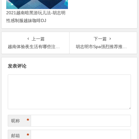
2021越南暗黑游玩儿法-胡志明
性感制服越妹咖啡DJ
上一篇
下一篇
越南体验夜生活有哪些注意事项
胡志明市Spa强烈推荐推荐 Flamingo Spa 好评按摩店
文
发表评论
章
导
航
*
昵称
*
邮箱