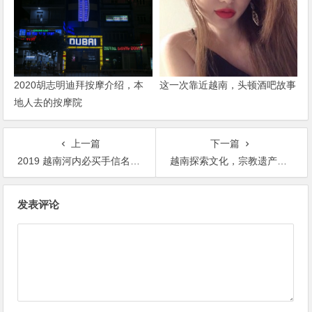
2020胡志明迪拜按摩介绍，本
这一次靠近越南，头顿酒吧故事
地人去的按摩院
上一篇
下一篇
2019 越南河内必买手信名产伴手礼大公开-36老街，同春市场，附价格整理比较
越南探索文化，宗教遗产旅游
文
发表评论
章
导
航