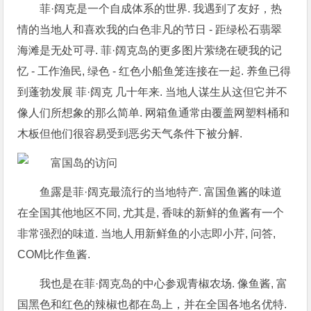
菲·阔克是一个自成体系的世界. 我遇到了友好，热
情的当地人和喜欢我的白色非凡的节日 - 距绿松石翡翠
海滩是无处可寻. 菲·阔克岛的更多图片萦绕在硬我的记
忆 - 工作渔民, 绿色 - 红色小船鱼笼连接在一起. 养鱼已得
到蓬勃发展 菲·阔克 几十年来. 当地人谋生从这但它并不
像人们所想象的那么简单. 网箱鱼通常由覆盖网塑料桶和
木板但他们很容易受到恶劣天气条件下被分解.
鱼露是菲·阔克最流行的当地特产. 富国鱼酱的味道
在全国其他地区不同, 尤其是, 香味的新鲜的鱼酱有一个
非常强烈的味道. 当地人用新鲜鱼的小志即小芹, 问答,
COM比作鱼酱.
我也是在菲·阔克岛的中心参观青椒农场. 像鱼酱, 富
国黑色和红色的辣椒也都在岛上，并在全国各地名优特.