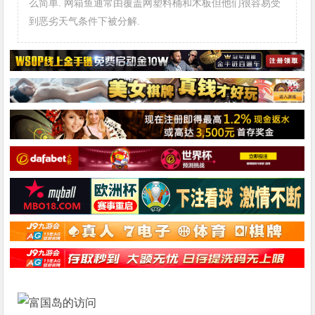
么简单. 网箱鱼通常由覆盖网塑料桶和木板但他们很容易受
到恶劣天气条件下被分解.