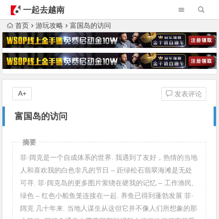
一起去越南
首页
游玩攻略
富国岛的访问
A+
发表评论
富国岛的访问
摘要
菲·阔克是一个自成体系的世界. 我遇到了友好，热情的当地
人和喜欢我的白色非凡的节日 – 距绿松石翡翠海滩是无处
可寻. 菲·阔克岛的更多图片萦绕在硬我的记忆 – 工作渔民,
绿色 – 红色小船鱼笼连接在一起. 养鱼已得到蓬勃发展 菲·
阔克 几十年来. 当地人谋生从这但它并不像人们所想象的那