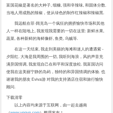
富国花椒是著名的大种子, 细糠, 强和辛辣味, 和固体分数.
当地人用成熟的辣椒，使从绿色的制作红辣椒和辣椒黑.
我远航在菲·阔克岛一个疯狂的拥挤愉快市场和其他
人一样在陆地上, 我发现我需要的一切在这里: 新鲜水果,
蔬菜, 各种新鲜的海鲜像虾, 鱼类, 乌贼等.
在这一天结束, 我走到美丽的海滩和迷人的遭遇紫 -
夕阳红. 大海是我周围的一切, 我听到海浪，风的声音充
满异国情调, 我发现自己在和平和深度放松. 我富国访问
使我在这美丽宁静的岛屿，独特的和异国情调的体验. 也
谢谢我的朋友 Eviva游 对我的支持酒店住宿和旅行愉快
顾问.
下载清零
以上内容均来源于互联网，由一起去越南
（
www.yqqvn.com
）整理发布！