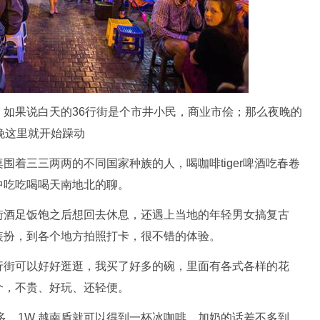
如果说白天的36行街是个市井小民，商业市侩；那么夜晚的
晚这里就开始躁动
围着三三两两的不同国家种族的人，喝咖啡tiger啤酒吃春卷
中吃吃喝喝天南地北的聊。
街酒足饭饱之后想回去休息，还遇上当地的年轻男女搞复古
装扮，到各个地方拍照打卡，很不错的体验。
行街可以好好逛逛，我买了好多的碗，里面有各式各样的花
个，不贵、好玩、还轻便。
多，1W 越南盾就可以得到一杯冰咖啡，加奶的话差不多到