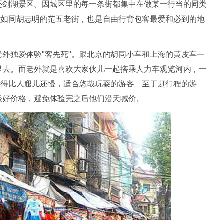
还剑湖景区。因城区里的每一条街都集中在做某一行当的同类
就如同胡志明的范五老街，也是自由行背包客最爱和必到的地
外独爱体验"客先死"。跟北京的胡同小车和上海的黄皮车一
里去。而老外就是喜欢大家伙儿一起搭乘人力车观览河内，一
骑得比人腿儿还慢，适合悠哉玩耍的游客，至于赶行程的游
夫谈好价格，避免体验完之后他们漫天喊价。