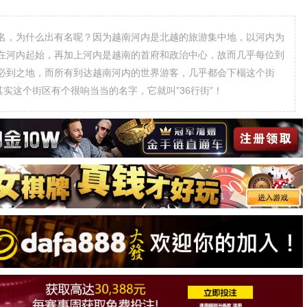
名，为什么出有名呢？因为越南河内是北越的旅游集中地，以河内为
在河内起始，再加上河内是越南的首府和政治中心，故而几乎每位到
必到之地，而所有到达越南河内的世界游客，几乎都会下榻这个街
实这个街区有个很响当当的名字，它就叫”36行街”！