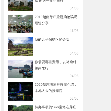
略 两天一夜小旅行
04/03
2019越南芽庄旅游购物骗局
经验分享
11/06
我的儿子保护区的会安
04/06
你需要哪些费用，以补偿对
越南之行
04/06
2020胡志明迪拜按摩介绍，
本地人去的按摩院
03/08
待办事项的Suoi宝塔在芽庄