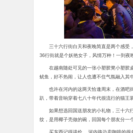
三十六行街白天和夜晚简直是两个感受，
36行街就是个妖艳女子，风情万种！一到夜
在越南随处可见的一张小塑胶凳小塑胶桌
鱿鱼，好不热闹，让人也遭不住气氛融入其
也许在河内的这两天恰逢周末，在酒吧
趴，带着音响穿着七八十年代很流行的猫王
如果想选回国送朋友的小礼物，三十六
纹，是用椰子壳做的碗，回国每个朋友分一
买东西记得讲价， 河内路边卖咖啡的很