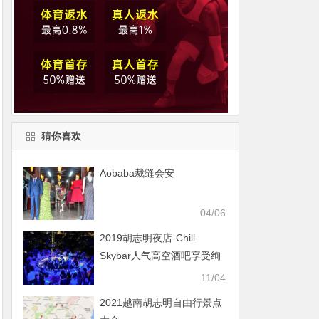
猜你喜欢
Aobaba裁缝会安
04/06
2019胡志明夜店-Chill
Skybar人气高空酒吧享受绚
烂越南夜生活
11/04
2021越南胡志明自由行景点