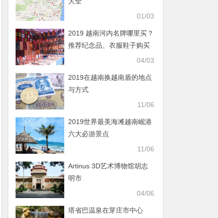
大全
01/03
2019 越南河内名牌哪里买？
推荐纪念品、衣服鞋子购买
地点
04/03
2019在越南换越南盾的地点
与方式
11/06
2019世界最美海滩越南岘港
六大必游景点
11/06
Artinus 3D艺术博物馆胡志
明市
04/06
塔省巴温泉在芽庄市中心