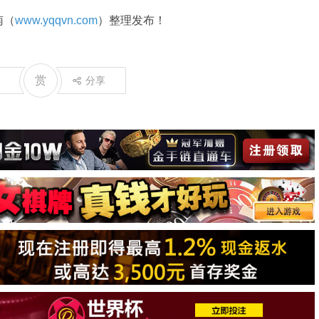
南（
www.yqqvn.com
）整理发布！
赏
分享