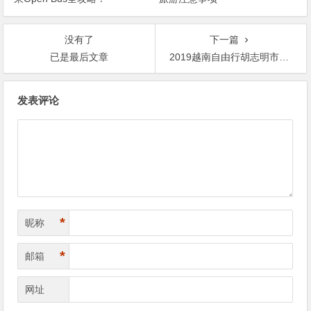
没有了
下一篇
已是最后文章
2019越南自由行胡志明市机场市区交通攻略(附Grab使用方式）
文
发表评论
章
导
航
*
昵称
*
邮箱
网址