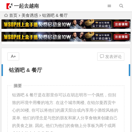
一起去越南
首页
美食诱惑
钴酒吧 & 餐厅
A+
发表评论
钴酒吧 & 餐厅
摘要
钴酒吧 & 餐厅是在那里你可以在胡志明市一个偶然，但别
致的环境中用餐的地方. 在这个城市阁楼, 在铂尔曼西贡中
心的30楼, 你可以将他们的露天阳台或内享用小酒馆风格的
菜单. 他们的理念是与您的朋友和家人分享食物来创建自己
的美食之旅. 因此, 他们为他们的食物上分享板为两个或两