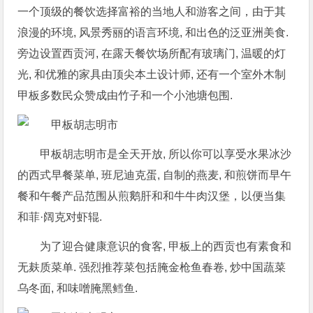
一个顶级的餐饮选择富裕的当地人和游客之间，由于其
浪漫的环境, 风景秀丽的语言环境, 和出色的泛亚洲美食.
旁边设置西贡河, 在露天餐饮场所配有玻璃门, 温暖的灯
光, 和优雅的家具由顶尖本土设计师, 还有一个室外木制
甲板多数民众赞成由竹子和一个小池塘包围.
甲板胡志明市是全天开放, 所以你可以享受水果冰沙
的西式早餐菜单, 班尼迪克蛋, 自制的燕麦, 和煎饼而早午
餐和午餐产品范围从煎鹅肝和和牛牛肉汉堡，以便当集
和菲·阔克对虾辊.
为了迎合健康意识的食客, 甲板上的西贡也有素食和
无麸质菜单. 强烈推荐菜包括腌金枪鱼春卷, 炒中国蔬菜
乌冬面, 和味噌腌黑鳕鱼.