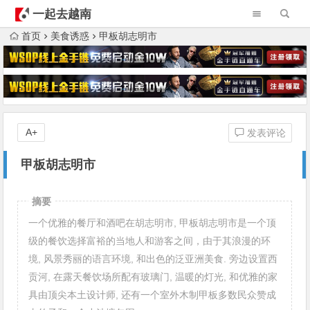
一起去越南
首页
美食诱惑
甲板胡志明市
A+
发表评论
甲板胡志明市
摘要
一个优雅的餐厅和酒吧在胡志明市, 甲板胡志明市是一个顶
级的餐饮选择富裕的当地人和游客之间，由于其浪漫的环
境, 风景秀丽的语言环境, 和出色的泛亚洲美食. 旁边设置西
贡河, 在露天餐饮场所配有玻璃门, 温暖的灯光, 和优雅的家
具由顶尖本土设计师, 还有一个室外木制甲板多数民众赞成